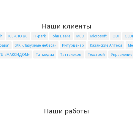
Наши клиенты
ch
ICL-КПО ВС
IT-park
John Deere
MCD
Microsoft
OBI
OLDI
рава”
ЖК «Лазурные небеса»
Интурцентр
Казанские Аптеки
Ме
ТЦ «МАКСИДОМ»
Татмедиа
Таттелеком
Техстрой
Управление
Наши работы