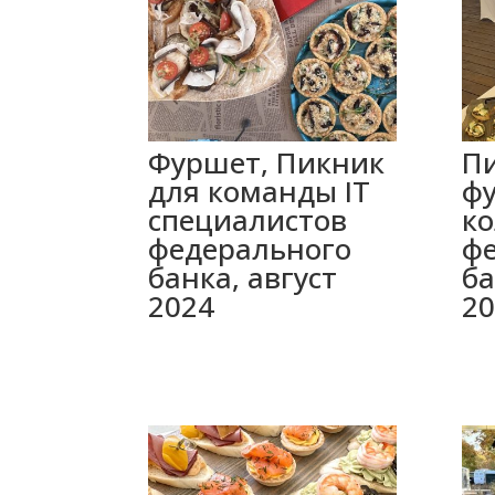
Фуршет, Пикник
П
для команды IT
ф
специалистов
ко
федерального
ф
банка, август
ба
2024
20