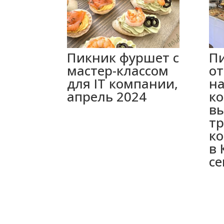
Пикник фуршет с
П
мастер-классом
о
для IT компании,
н
апрель 2024
к
в
тр
к
в 
се