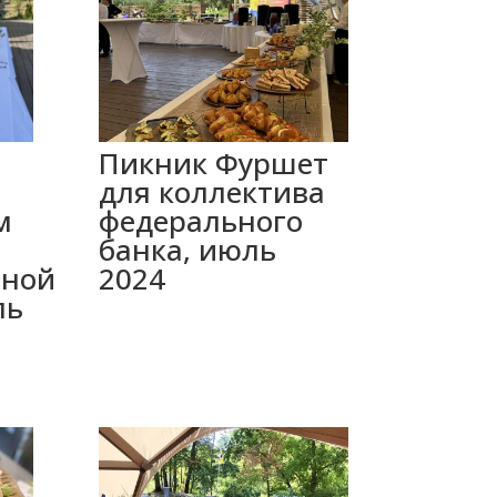
Пикник Фуршет
для коллектива
м
федерального
банка, июль
нной
2024
ль