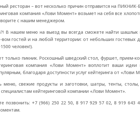
ый ресторан – вот несколько причин отправится на ПИКНИК-Б
ринговая компания «Лови Момент» возьмет на себя все хлопот
говорите с нашим менеджером.
?! В нашем меню на выезд вы всегда сможете найти шашлык 
вом гостей и на любой территории: от небольших гостевых до
1500 человек!).
ет только пикник. Роскошный шведский стол, фуршет, прием-ко
теринговая компания «Лови Момент» воплотит ваши идеи в
пулярным, благодаря доступности услуг кейтеринга от «Лови М
 меню, свежие продукты и заготовки, шатры, тенты, столы, 
 специалистам кейтеринговой компании «Лови Момент».
 позвонить: +7 (966) 250 22 50, 8 917 929 57 02, 8 919 643
моментам.