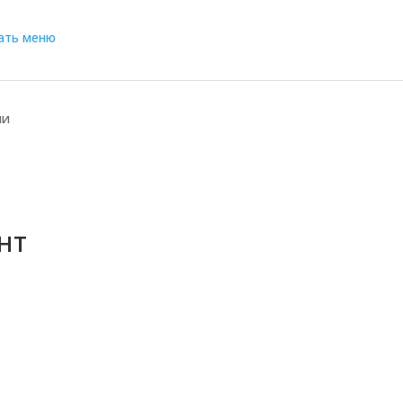
ать меню
ии
нт