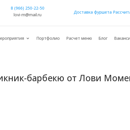
8 (966) 250-22-50
Доставка фуршета
Рассчит
lovi-m@mail.ru
ероприятия
Портфолио
Расчет меню
Блог
Ваканс
икник-барбекю от Лови Моме