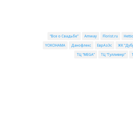
“Все о Свадьбе”
Amway
Florist.ru
Hetti
YOKOHAMA
Данофлекс
ЕврАзЭс
ЖК “Дуб
ТЦ “MEGA”
ТЦ “Гулливер”