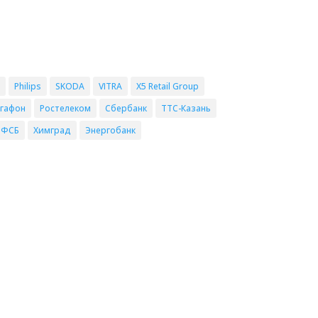
Philips
SKODA
VITRA
X5 Retail Group
гафон
Ростелеком
Сбербанк
ТТС-Казань
 ФСБ
Химград
Энергобанк