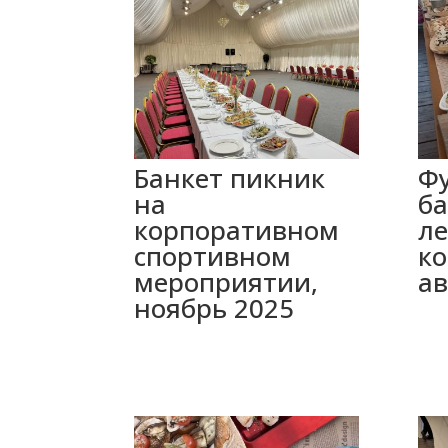
Банкет пикник
Фу
на
ба
корпоративном
л
спортивном
ко
мероприятии,
ав
ноябрь 2025