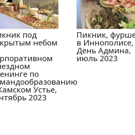
икник под
Пикник, фурш
ткрытым небом
в Иннополисе,
а
День Админа,
орпоративном
июль 2023
ыездном
енинге по
омандообразованию
Камском Устье,
нтябрь 2023