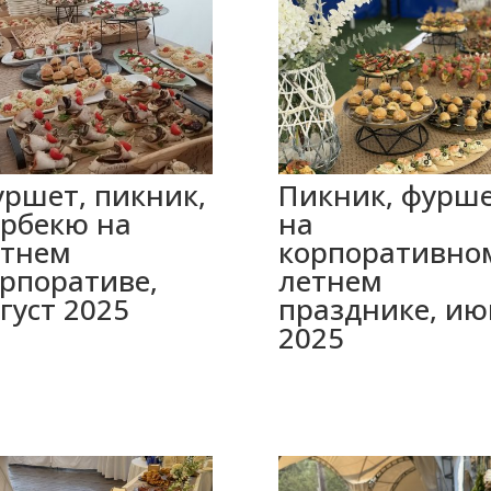
ршет, пикник,
Пикник, фурш
рбекю на
на
етнем
корпоративно
рпоративе,
летнем
густ 2025
празднике, ию
2025