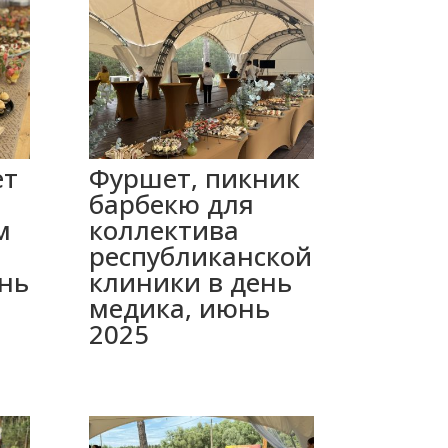
ет
Фуршет, пикник
барбекю для
м
коллектива
республиканской
нь
клиники в день
медика, июнь
2025