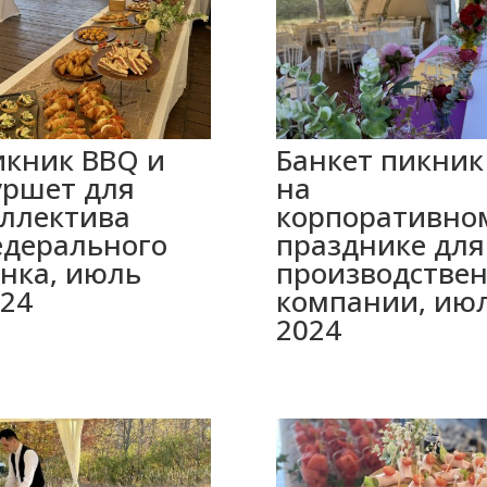
икник BBQ и
Банкет пикник
уршет для
на
ллектива
корпоративно
едерального
празднике для
нка, июль
производстве
24
компании, ию
2024