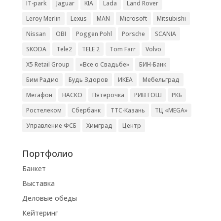
IT-park
Jaguar
KIA
Lada
Land Rover
Leroy Merlin
Lexus
MAN
Microsoft
Mitsubishi
Nissan
OBI
Poggen Pohl
Porsche
SCANIA
SKODA
Tele2
TELE 2
Tom Farr
Volvo
X5 Retail Group
«Все о Свадьбе»
БИН-Банк
Бим Радио
Будь Здоров
ИКЕА
Мебельград
Мегафон
НАСКО
Пятерочка
РИВ ГОШ
РКБ
Ростелеком
Сбербанк
ТТС-Казань
ТЦ «MEGA»
Управление ФСБ
Химград
Центр
Портфолио
Банкет
Выставка
Деловые обеды
Кейтеринг