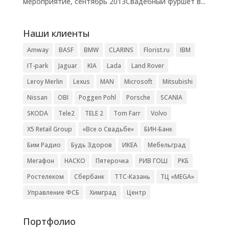
мероприятие, сентябрь 2013Свадебный фуршет в...
Наши клиенты
Amway
BASF
BMW
CLARINS
Florist.ru
IBM
IT-park
Jaguar
KIA
Lada
Land Rover
Leroy Merlin
Lexus
MAN
Microsoft
Mitsubishi
Nissan
OBI
Poggen Pohl
Porsche
SCANIA
SKODA
Tele2
TELE 2
Tom Farr
Volvo
X5 Retail Group
«Все о Свадьбе»
БИН-Банк
Бим Радио
Будь Здоров
ИКЕА
Мебельград
Мегафон
НАСКО
Пятерочка
РИВ ГОШ
РКБ
Ростелеком
Сбербанк
ТТС-Казань
ТЦ «MEGA»
Управление ФСБ
Химград
Центр
Портфолио