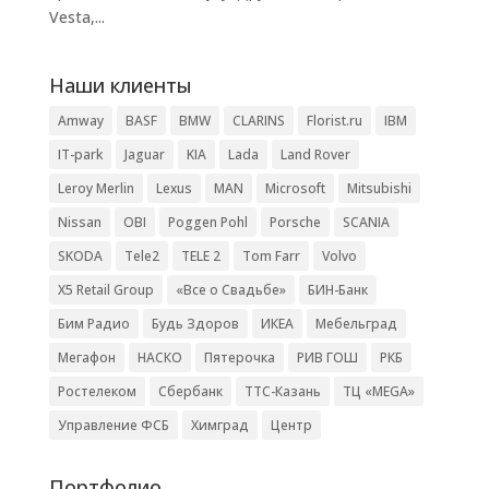
Vesta,...
Наши клиенты
Amway
BASF
BMW
CLARINS
Florist.ru
IBM
IT-park
Jaguar
KIA
Lada
Land Rover
Leroy Merlin
Lexus
MAN
Microsoft
Mitsubishi
Nissan
OBI
Poggen Pohl
Porsche
SCANIA
SKODA
Tele2
TELE 2
Tom Farr
Volvo
X5 Retail Group
«Все о Свадьбе»
БИН-Банк
Бим Радио
Будь Здоров
ИКЕА
Мебельград
Мегафон
НАСКО
Пятерочка
РИВ ГОШ
РКБ
Ростелеком
Сбербанк
ТТС-Казань
ТЦ «MEGA»
Управление ФСБ
Химград
Центр
Портфолио