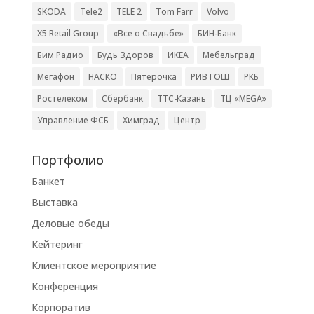
SKODA
Tele2
TELE 2
Tom Farr
Volvo
X5 Retail Group
«Все о Свадьбе»
БИН-Банк
Бим Радио
Будь Здоров
ИКЕА
Мебельград
Мегафон
НАСКО
Пятерочка
РИВ ГОШ
РКБ
Ростелеком
Сбербанк
ТТС-Казань
ТЦ «MEGA»
Управление ФСБ
Химград
Центр
Портфолио
Банкет
Выставка
Деловые обеды
Кейтеринг
Клиентское мероприятие
Конференция
Корпоратив