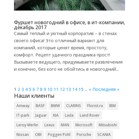
Фуршет новогодний в офисе, в ит-компании,
декабрь 2017
Самый теплый и уютный корпоратив – в стенах
своего офиса! Это отличный вариант для
компаний, которые ценят время, простоту,
комфорт. Рецепт удачного праздника прост!
Вызываете ведущего, придумываете развлечения
и конечно, без кого не обойтись в новогодний...
1
2
3
4
5
6
7
8
9
10
11
12
13
14
15
...
»
Последняя »
Наши клиенты
Amway
BASF
BMW
CLARINS
Florist.ru
IBM
IT-park
Jaguar
KIA
Lada
Land Rover
Leroy Merlin
Lexus
MAN
Microsoft
Mitsubishi
Nissan
OBI
Poggen Pohl
Porsche
SCANIA